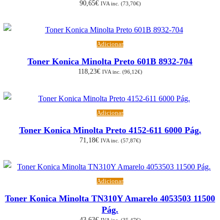
90,65
€
IVA inc. (
73,70
€
)
Adicionar
Toner Konica Minolta Preto 601B 8932-704
118,23
€
IVA inc. (
96,12
€
)
Adicionar
Toner Konica Minolta Preto 4152-611 6000 Pág.
71,18
€
IVA inc. (
57,87
€
)
Adicionar
Toner Konica Minolta TN310Y Amarelo 4053503 11500
Pág.
43,63
€