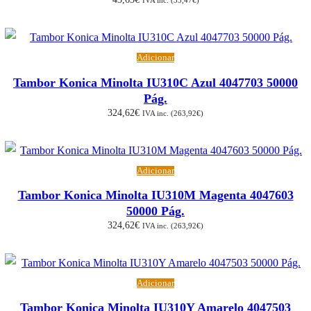
IVA inc. (
35,47
€
)
Adicionar
Tambor Konica Minolta IU310C Azul 4047703 50000
Pág.
324,62
€
IVA inc. (
263,92
€
)
Adicionar
Tambor Konica Minolta IU310M Magenta 4047603
50000 Pág.
324,62
€
IVA inc. (
263,92
€
)
Adicionar
Tambor Konica Minolta IU310Y Amarelo 4047503