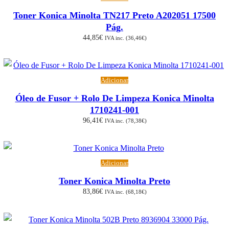
Toner Konica Minolta TN217 Preto A202051 17500
Pág.
44,85
€
IVA inc. (
36,46
€
)
Adicionar
Óleo de Fusor + Rolo De Limpeza Konica Minolta
1710241-001
96,41
€
IVA inc. (
78,38
€
)
Adicionar
Toner Konica Minolta Preto
83,86
€
IVA inc. (
68,18
€
)