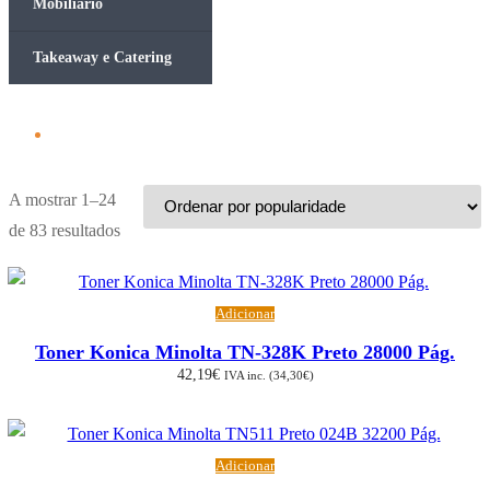
Mobiliário
Takeaway e Catering
A mostrar 1–24
Ordenado
de 83 resultados
por
popularidade
Adicionar
Toner Konica Minolta TN-328K Preto 28000 Pág.
42,19
€
IVA inc. (
34,30
€
)
Adicionar