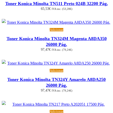
Toner Konica Minolta TN511 Preto 024B 32200 Pág.
65,53
€
IVA inc. (
53,28
€
)
Adicionar
Toner Konica Minolta TN324M Magenta A8DA350
26000 Pág.
97,47
€
IVA inc. (
79,24
€
)
Adicionar
Toner Konica Minolta TN324Y Amarelo A8DA250
26000 Pág.
97,47
€
IVA inc. (
79,24
€
)
Adicionar