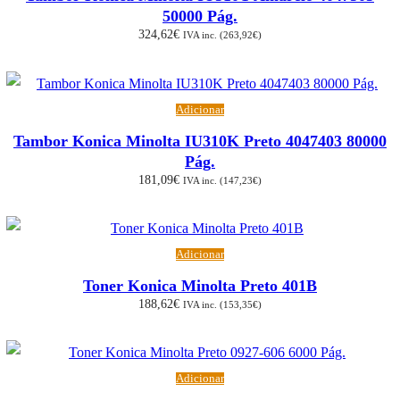
50000 Pág.
324,62
€
IVA inc. (
263,92
€
)
Adicionar
Tambor Konica Minolta IU310K Preto 4047403 80000
Pág.
181,09
€
IVA inc. (
147,23
€
)
Adicionar
Toner Konica Minolta Preto 401B
188,62
€
IVA inc. (
153,35
€
)
Adicionar