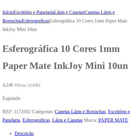
Início
Escritório e Papelaria
Lápis e Canetas
Canetas Lápis e
Borrachas
Esferograficas
Esferográfica 10 Cores 1mm Paper Mate
InkJoy Mini 10un
Esferográfica 10 Cores 1mm
Paper Mate InkJoy Mini 10un
4,24
€
IVA inc. (
3,45
€
)
Esgotado
REF:
1172692
Categorias:
Canetas Lápis e Borrachas
,
Escritório e
Papelaria
,
Esferograficas
,
Lápis e Canetas
Marca:
PAPER MATE
Descrição