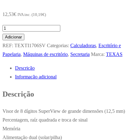
12,53
€
IVA inc. (
10,19
€
)
Quantidade
de
Adicionar
Calculadora
REF:
TEXTI1706SV
Categorias:
Calculadoras
,
Escritório e
de
Papelaria
,
Máquinas de escritório
,
Secretaria
Marca:
TEXAS
Secretaria
Descrição
Texas
Informação adicional
TI
1706
Descrição
SV
8
Visor de 8 dígitos SuperView de grande dimensões (12,5 mm)
Digitos
Percentagem, raíz quadrada e troca de sinal
Memória
Alimentação dual (solar/pilha)