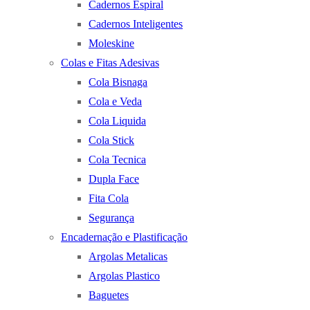
Cadernos Espiral
Cadernos Inteligentes
Moleskine
Colas e Fitas Adesivas
Cola Bisnaga
Cola e Veda
Cola Liquida
Cola Stick
Cola Tecnica
Dupla Face
Fita Cola
Segurança
Encadernação e Plastificação
Argolas Metalicas
Argolas Plastico
Baguetes