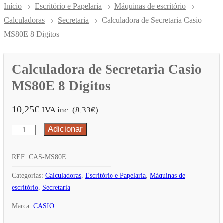
Início
Escritório e Papelaria
Máquinas de escritório
Calculadoras
Secretaria
Calculadora de Secretaria Casio
MS80E 8 Digitos
Calculadora de Secretaria Casio
MS80E 8 Digitos
10,25
€
IVA inc. (
8,33
€
)
Adicionar
Quantidade
de
Calculadora
REF:
CAS-MS80E
de
Categorias:
Calculadoras
,
Escritório e Papelaria
,
Máquinas de
Secretaria
escritório
,
Secretaria
Casio
Marca:
CASIO
MS80E