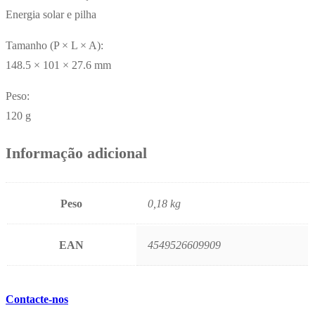
Energia solar e pilha
Tamanho (P × L × A):
148.5 × 101 × 27.6 mm
Peso:
120 g
Informação adicional
Peso
0,18 kg
EAN
4549526609909
Contacte-nos