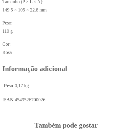
Tamanho (P × L × A):
149.5 × 105 × 22.8 mm
Peso:
110 g
Cor:
Rosa
Informação adicional
Peso
0,17 kg
EAN
4549526700026
Também pode gostar