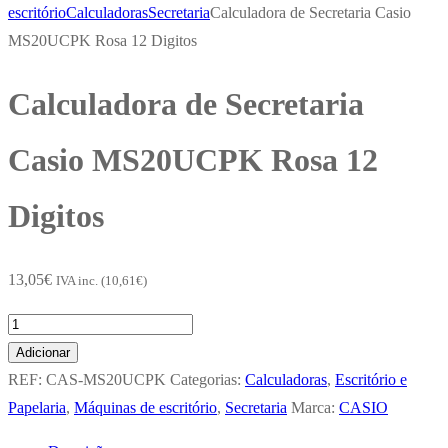
escritório
Calculadoras
Secretaria
Calculadora de Secretaria Casio
MS20UCPK Rosa 12 Digitos
Calculadora de Secretaria
Casio MS20UCPK Rosa 12
Digitos
13,05
€
IVA inc. (
10,61
€
)
Quantidade
de
Adicionar
Calculadora
REF:
CAS-MS20UCPK
Categorias:
Calculadoras
,
Escritório e
de
Papelaria
,
Máquinas de escritório
,
Secretaria
Marca:
CASIO
Secretaria