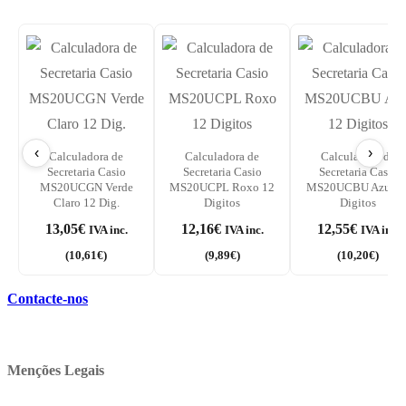
‹
›
Calculadora de
Calculadora de
Calculadora de
Secretaria Casio
Secretaria Casio
Secretaria Casio
MS20UCGN Verde
MS20UCPL Roxo 12
MS20UCBU Azul 1
Claro 12 Dig.
Digitos
Digitos
13,05
€
12,16
€
12,55
€
IVA inc.
IVA inc.
IVA inc.
(
10,61
€
)
(
9,89
€
)
(
10,20
€
)
Contacte-nos
Menções Legais