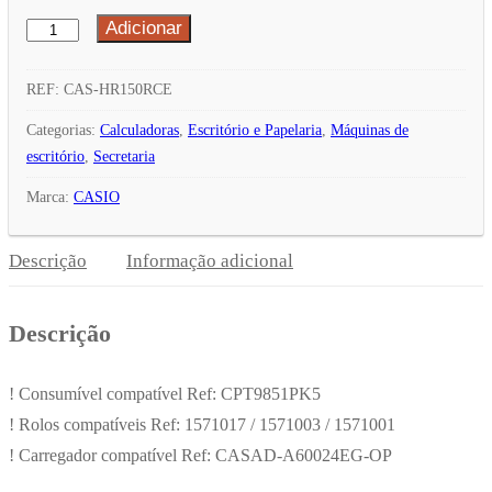
Adicionar
Quantidade
de
Calculadora
REF:
CAS-HR150RCE
de
Categorias:
Calculadoras
,
Escritório e Papelaria
,
Máquinas de
Secretária
escritório
,
Secretaria
Casio
Marca:
CASIO
HR150RCE
12
Descrição
Informação adicional
Digitos
Ink
Descrição
! Consumível compatível Ref: CPT9851PK5
! Rolos compatíveis Ref: 1571017 / 1571003 / 1571001
! Carregador compatível Ref: CASAD-A60024EG-OP