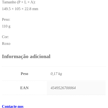
Tamanho (P × L × A):
149.5 × 105 × 22.8 mm
Peso:
110 g
Cor:
Roxo
Informação adicional
Peso
0,17 kg
EAN
4549526700064
Contacte-nos