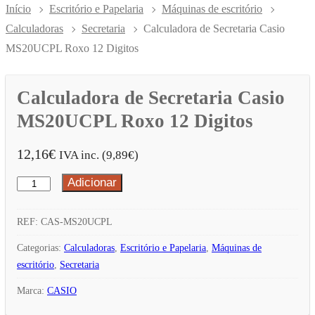
Início
Escritório e Papelaria
Máquinas de escritório
Calculadoras
Secretaria
Calculadora de Secretaria Casio
MS20UCPL Roxo 12 Digitos
Calculadora de Secretaria Casio
MS20UCPL Roxo 12 Digitos
12,16
€
IVA inc. (
9,89
€
)
Adicionar
Quantidade
de
Calculadora
REF:
CAS-MS20UCPL
de
Categorias:
Calculadoras
,
Escritório e Papelaria
,
Máquinas de
Secretaria
escritório
,
Secretaria
Casio
Marca:
CASIO
MS20UCPL