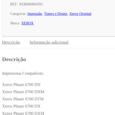
Toner
REF:
XER006R04391
Xerox
Categorias:
Impressão
,
Toners e Drums
,
Xerox Original
Preto
Marca:
XEROX
006R04391
3000
Pág.
Descrição
Informação adicional
Descrição
Impressoras Compatíveis:
Xerox Phaser 6700 DN
Xerox Phaser 6700 DNM
Xerox Phaser 6700 DTM
Xerox Phaser 6700 DX
Xerox Phaser 6700 DXM