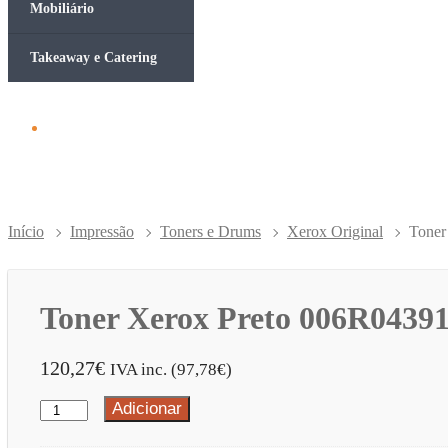
Mobiliário
Takeaway e Catering
Início
Impressão
Toners e Drums
Xerox Original
Toner
Toner Xerox Preto 006R04391
120,27
€
IVA inc. (
97,78
€
)
Adicionar
Quantidade
de