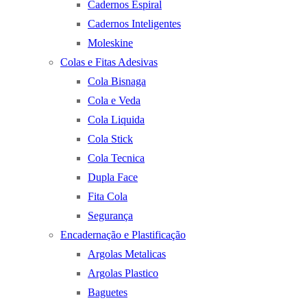
Cadernos Espiral
Cadernos Inteligentes
Moleskine
Colas e Fitas Adesivas
Cola Bisnaga
Cola e Veda
Cola Liquida
Cola Stick
Cola Tecnica
Dupla Face
Fita Cola
Segurança
Encadernação e Plastificação
Argolas Metalicas
Argolas Plastico
Baguetes