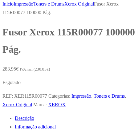
Início
Impressão
Toners e Drums
Xerox Original
Fusor Xerox
115R00077 100000 Pág.
Fusor Xerox 115R00077 100000
Pág.
283,95
€
IVA inc. (
230,85
€
)
Esgotado
REF:
XER115R00077
Categorias:
Impressão
,
Toners e Drums
,
Xerox Original
Marca:
XEROX
Descrição
Informação adicional