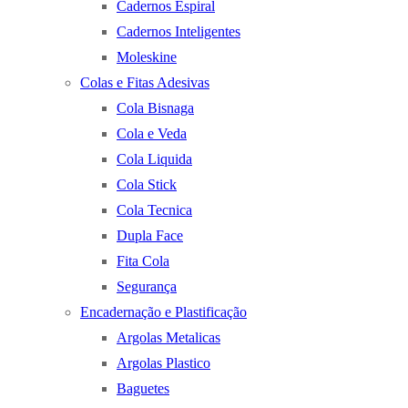
Cadernos Espiral
Cadernos Inteligentes
Moleskine
Colas e Fitas Adesivas
Cola Bisnaga
Cola e Veda
Cola Liquida
Cola Stick
Cola Tecnica
Dupla Face
Fita Cola
Segurança
Encadernação e Plastificação
Argolas Metalicas
Argolas Plastico
Baguetes