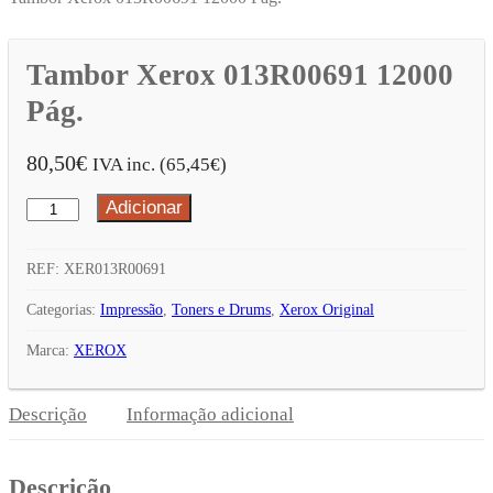
Tambor Xerox 013R00691 12000
Pág.
80,50
€
IVA inc. (
65,45
€
)
Adicionar
Quantidade
de
Tambor
REF:
XER013R00691
Xerox
Categorias:
Impressão
,
Toners e Drums
,
Xerox Original
013R00691
Marca:
XEROX
12000
Pág.
Descrição
Informação adicional
Descrição