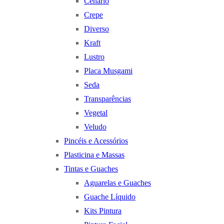
Cenário
Crepe
Diverso
Kraft
Lustro
Placa Musgami
Seda
Transparências
Vegetal
Veludo
Pincéis e Acessórios
Plasticina e Massas
Tintas e Guaches
Aguarelas e Guaches
Guache Líquido
Kits Pintura