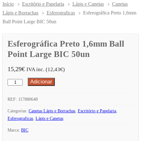
Início
Escritório e Papelaria
Lápis e Canetas
Canetas
Lápis e Borrachas
Esferograficas
Esferográfica Preto 1,6mm
Ball Point Large BIC 50un
Esferográfica Preto 1,6mm Ball
Point Large BIC 50un
15,29
€
IVA inc. (
12,43
€
)
Adicionar
Quantidade
de
Esferográfica
REF:
117880648
Preto
Categorias:
Canetas Lápis e Borrachas
,
Escritório e Papelaria
,
1,6mm
Esferograficas
,
Lápis e Canetas
Ball
Marca:
BIC
Point