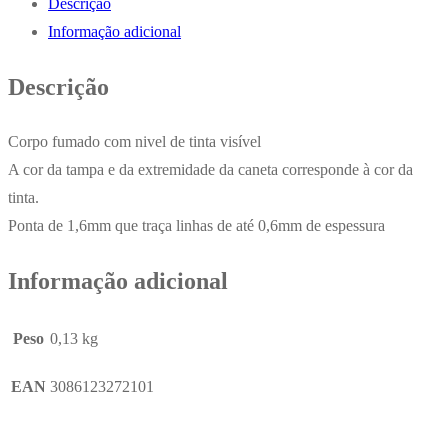
Descrição
1,6mm
Informação adicional
Ball
Point
Descrição
Large
BIC
Corpo fumado com nivel de tinta visível
Fun
A cor da tampa e da extremidade da caneta corresponde à cor da
20un
tinta.
Ponta de 1,6mm que traça linhas de até 0,6mm de espessura
Informação adicional
Peso
0,13 kg
EAN
3086123272101