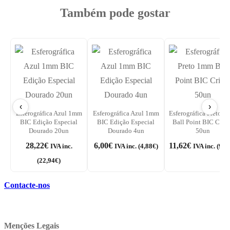
Também pode gostar
‹
›
Esferográfica Azul 1mm
Esferográfica Azul 1mm
Esferográfica Preto 
BIC Edição Especial
BIC Edição Especial
Ball Point BIC Crist
Dourado 20un
Dourado 4un
50un
28,22
€
6,00
€
11,62
€
IVA inc.
IVA inc. (
4,88
€
)
IVA inc. (
9,4
(
22,94
€
)
Contacte-nos
Menções Legais