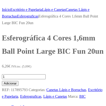
Início
Escritório e Papelaria
Lápis e Canetas
Canetas Lápis e
Borrachas
Esferograficas
Esferográfica 4 Cores 1,6mm Ball Point
Large BIC Fun 20un
Esferográfica 4 Cores 1,6mm
Ball Point Large BIC Fun 20un
6,26
€
IVA inc. (
5,09
€
)
Quantidade
de
Adicionar
Esferográfica
REF:
117895793
Categorias:
Canetas Lápis e Borrachas
,
Escritório
4
e Papelaria
,
Esferograficas
,
Lápis e Canetas
Marca:
BIC
Cores