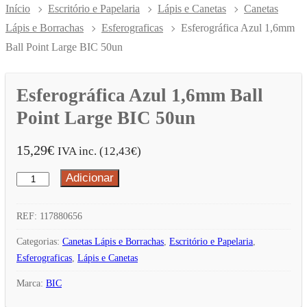
Início
Escritório e Papelaria
Lápis e Canetas
Canetas
Lápis e Borrachas
Esferograficas
Esferográfica Azul 1,6mm
Ball Point Large BIC 50un
Esferográfica Azul 1,6mm Ball
Point Large BIC 50un
15,29
€
IVA inc. (
12,43
€
)
Adicionar
Quantidade
de
Esferográfica
REF:
117880656
Azul
Categorias:
Canetas Lápis e Borrachas
,
Escritório e Papelaria
,
1,6mm
Esferograficas
,
Lápis e Canetas
Ball
Marca:
BIC
Point