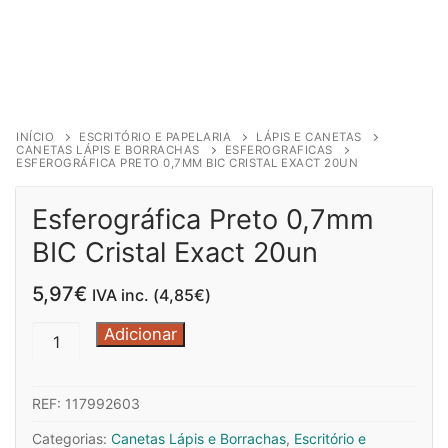
INÍCIO
ESCRITÓRIO E PAPELARIA
LÁPIS E CANETAS
CANETAS LÁPIS E BORRACHAS
ESFEROGRAFICAS
ESFEROGRÁFICA PRETO 0,7MM BIC CRISTAL EXACT 20UN
Esferográfica Preto 0,7mm
BIC Cristal Exact 20un
5,97
€
IVA inc. (
4,85
€
)
Quantidade
Adicionar
de
Esferográfica
REF:
117992603
Preto
0,7mm
Categorias:
Canetas Lápis e Borrachas
,
Escritório e