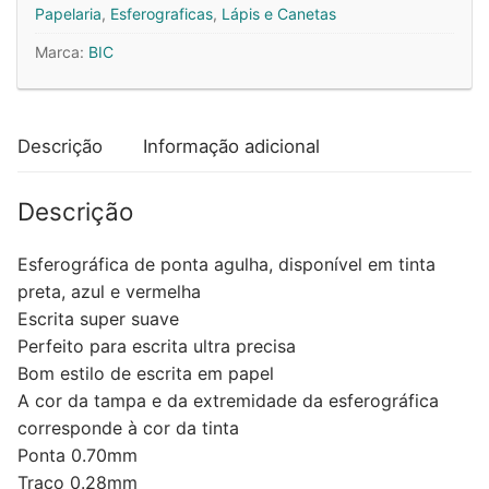
BIC
Papelaria
,
Esferograficas
,
Lápis e Canetas
Cristal
Marca:
BIC
Exact
20un
Descrição
Informação adicional
Descrição
Esferográfica de ponta agulha, disponível em tinta
preta, azul e vermelha
Escrita super suave
Perfeito para escrita ultra precisa
Bom estilo de escrita em papel
A cor da tampa e da extremidade da esferográfica
corresponde à cor da tinta
Ponta 0.70mm
Traço 0.28mm