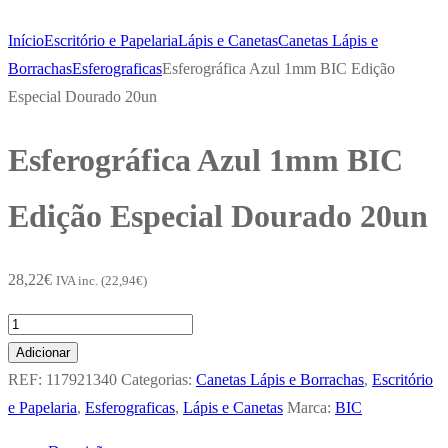
Início
Escritório e Papelaria
Lápis e Canetas
Canetas Lápis e
Borrachas
Esferograficas
Esferográfica Azul 1mm BIC Edição
Especial Dourado 20un
Esferográfica Azul 1mm BIC
Edição Especial Dourado 20un
28,22
€
IVA inc. (
22,94
€
)
Quantidade
de
Adicionar
Esferográfica
REF:
117921340
Categorias:
Canetas Lápis e Borrachas
,
Escritório
Azul
e Papelaria
,
Esferograficas
,
Lápis e Canetas
Marca:
BIC
1mm