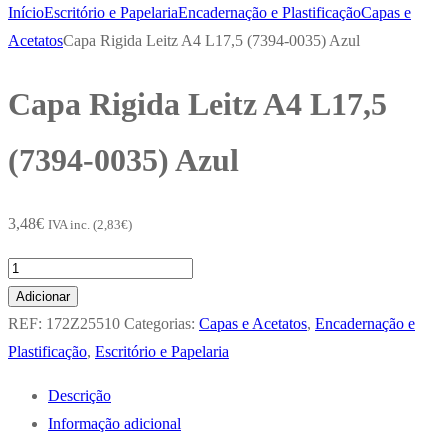
Início
Escritório e Papelaria
Encadernação e Plastificação
Capas e
Acetatos
Capa Rigida Leitz A4 L17,5 (7394-0035) Azul
Capa Rigida Leitz A4 L17,5
(7394-0035) Azul
3,48
€
IVA inc. (
2,83
€
)
Quantidade
de
Adicionar
Capa
REF:
172Z25510
Categorias:
Capas e Acetatos
,
Encadernação e
Rigida
Plastificação
,
Escritório e Papelaria
Leitz
Descrição
A4
Informação adicional
L17,5