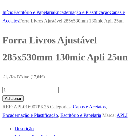
Início
Escritório e Papelaria
Encadernação e Plastificação
Capas e
Acetatos
Forra Livros Ajustável 285x530mm 130mic Apli 25un
Forra Livros Ajustável
285x530mm 130mic Apli 25un
21,70
€
IVA inc. (
17,64
€
)
Quantidade
de
Adicionar
Forra
REF:
APL016907PK25
Categorias:
Capas e Acetatos
,
Livros
Encadernação e Plastificação
,
Escritório e Papelaria
Marca:
APLI
Ajustável
Descrição
285x530mm