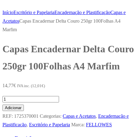
Início
Escritório e Papelaria
Encadernação e Plastificação
Capas e
Acetatos
Capas Encadernar Delta Couro 250gr 100Folhas A4
Marfim
Capas Encadernar Delta Couro
250gr 100Folhas A4 Marfim
14,77
€
IVA inc. (
12,01
€
)
Quantidade
de
Adicionar
Capas
REF:
1725370001
Categorias:
Capas e Acetatos
,
Encadernação e
Encadernar
Plastificação
,
Escritório e Papelaria
Marca:
FELLOWES
Delta