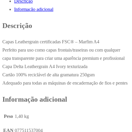
Descrição
Couro
Informação adicional
250gr
100Folhas
Descrição
A4
Marfim
Capas Leathergrain certificadas FSC® – Marfim A4
Perfeito para uso como capas frontais/traseiras ou com qualquer
capa transparente para criar uma aparência premium e profissional
Capa Delta Leathergrain A4 Ivory texturizada
Cartão 100% reciclável de alta gramatura 250gsm
Adequado para todas as máquinas de encadernação de fios e pentes
Informação adicional
Peso
1,40 kg
EAN
077511537004