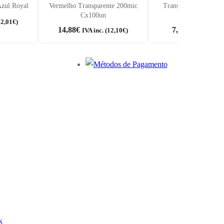
Azul Royal
Vermelho Transparente 200mic
Transparente Cristal
Cx100un
Cx100un
12,01
€
)
14,88
€
7,68
€
IVA inc. (
12,10
€
)
IVA inc. (
6,
k