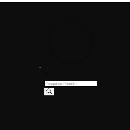
Products
search