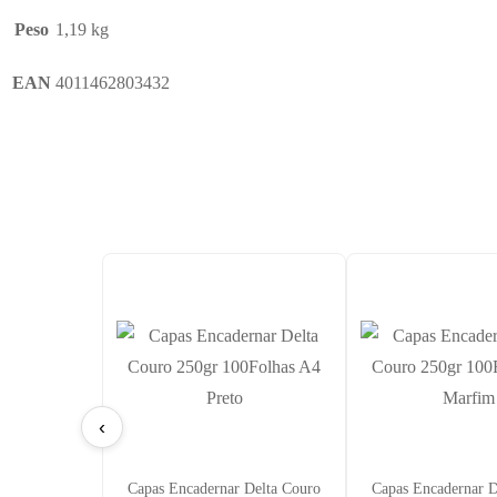
Peso
1,19 kg
EAN
4011462803432
‹
Capas Encadernar Delta Couro
Capas Encadernar D