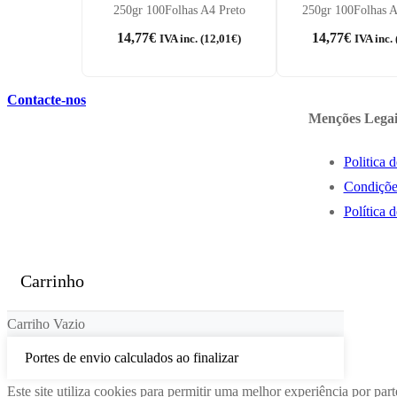
250gr 100Folhas A4 Preto
250gr 100Folhas 
14,77
€
14,77
€
IVA inc. (
12,01
€
)
IVA inc. 
Contacte-nos
Menções Legai
Politica 
Condiçõe
Política 
Carrinho
Carriho Vazio
Portes de envio calculados ao finalizar
Este site utiliza cookies para permitir uma melhor experiência por parte