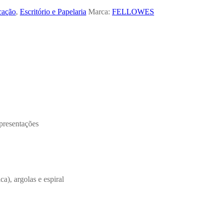
cação
,
Escritório e Papelaria
Marca:
FELLOWES
presentações
a), argolas e espiral