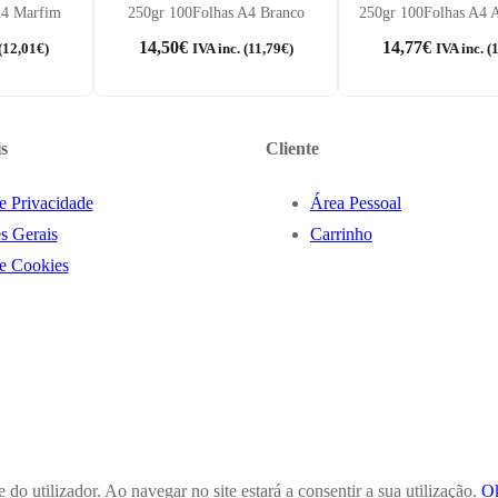
A4 Marfim
250gr 100Folhas A4 Branco
250gr 100Folhas A4 
14,50
€
14,77
€
(
12,01
€
)
IVA inc. (
11,79
€
)
IVA inc. (
s
Cliente
de Privacidade
Área Pessoal
s Gerais
Carrinho
de Cookies
 do utilizador. Ao navegar no site estará a consentir a sua utilização.
O