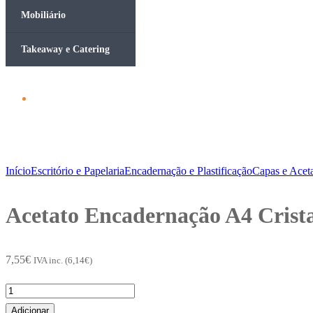
Mobiliário
Takeaway e Catering
Início
Escritório e Papelaria
Encadernação e Plastificação
Capas e Acet
Acetato Encadernação A4 Crist
7,55
€
IVA inc. (
6,14
€
)
Quantidade
de
Adicionar