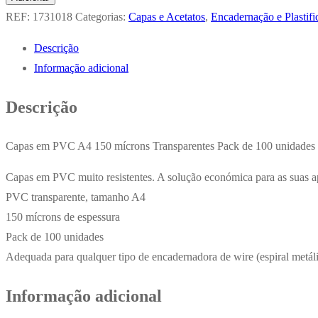
Acetato
REF:
1731018
Categorias:
Capas e Acetatos
,
Encadernação e Plastifi
Encadernação
Descrição
A4
Informação adicional
Cristal
150mic
Descrição
Cx100un
Capas em PVC A4 150 mícrons Transparentes Pack de 100 unidades
Capas em PVC muito resistentes. A solução económica para as suas a
PVC transparente, tamanho A4
150 mícrons de espessura
Pack de 100 unidades
Adequada para qualquer tipo de encadernadora de wire (espiral metálic
Informação adicional