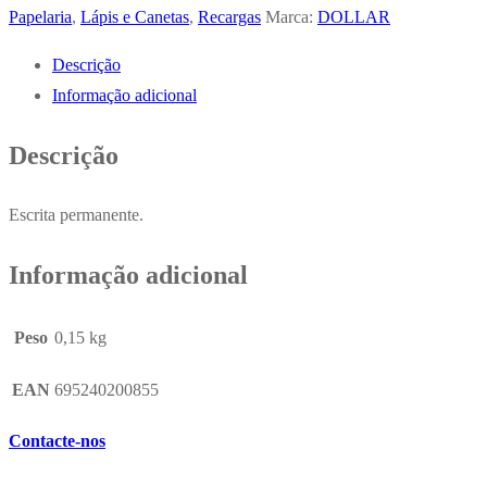
Tinta
Papelaria
,
Lápis e Canetas
,
Recargas
Marca:
DOLLAR
Dollar
Descrição
SP-
Informação adicional
10
s/tinta
Descrição
(Escrita
Permanente)
Escrita permanente.
Cx
10
Informação adicional
Peso
0,15 kg
EAN
695240200855
Contacte-nos