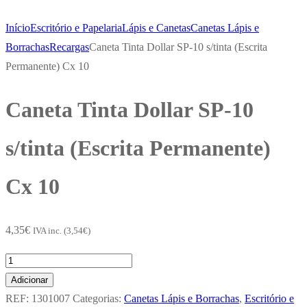
Início
Escritório e Papelaria
Lápis e Canetas
Canetas Lápis e
Borrachas
Recargas
Caneta Tinta Dollar SP-10 s/tinta (Escrita
Permanente) Cx 10
Caneta Tinta Dollar SP-10
s/tinta (Escrita Permanente)
Cx 10
4,35
€
IVA inc. (
3,54
€
)
Quantidade
de
Adicionar
Caneta
REF:
1301007
Categorias:
Canetas Lápis e Borrachas
,
Escritório e