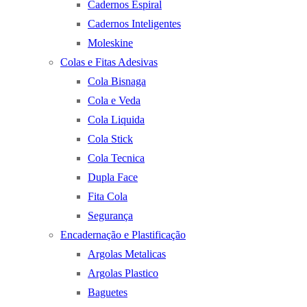
Cadernos Espiral
Cadernos Inteligentes
Moleskine
Colas e Fitas Adesivas
Cola Bisnaga
Cola e Veda
Cola Liquida
Cola Stick
Cola Tecnica
Dupla Face
Fita Cola
Segurança
Encadernação e Plastificação
Argolas Metalicas
Argolas Plastico
Baguetes