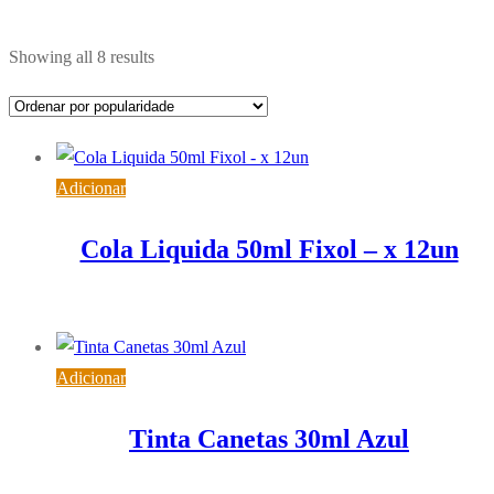
Ordenado
Showing all 8 results
por
popularidade
Adicionar
Cola Liquida 50ml Fixol – x 12un
4,80
€
IVA inc. (
3,90
€
)
Adicionar
Tinta Canetas 30ml Azul