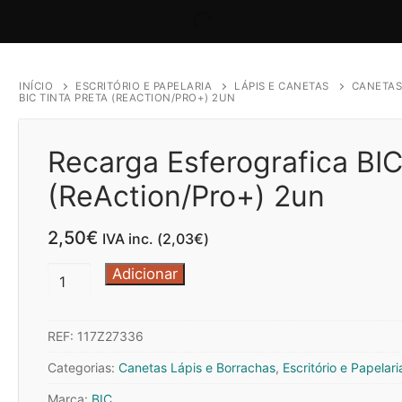
INÍCIO
ESCRITÓRIO E PAPELARIA
LÁPIS E CANETAS
CANETAS
BIC TINTA PRETA (REACTION/PRO+) 2UN
Recarga Esferografica BIC
(ReAction/Pro+) 2un
2,50
€
IVA inc. (
2,03
€
)
Quantidade
Adicionar
de
Recarga
REF:
117Z27336
Esferografica
BIC
Categorias:
Canetas Lápis e Borrachas
,
Escritório e Papelari
Tinta
Marca:
BIC