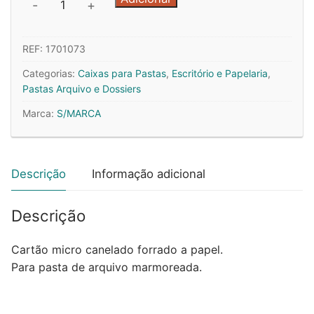
-
+
de
Caixa
REF:
1701073
p/Pasta
Arquivo
Categorias:
Caixas para Pastas
,
Escritório e Papelaria
,
L80
Pastas Arquivo e Dossiers
Cartao
Marca:
S/MARCA
Micro
Marm
Preto
350x290
Descrição
Informação adicional
x
10un
Descrição
Cartão micro canelado forrado a papel.
Para pasta de arquivo marmoreada.