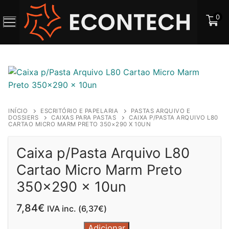
Saltar
0
para
o
conteúdo
INÍCIO
ESCRITÓRIO E PAPELARIA
PASTAS ARQUIVO E
DOSSIERS
CAIXAS PARA PASTAS
CAIXA P/PASTA ARQUIVO L80
CARTAO MICRO MARM PRETO 350×290 X 10UN
Caixa p/Pasta Arquivo L80
Cartao Micro Marm Preto
350×290 x 10un
7,84
€
IVA inc. (
6,37
€
)
Quantidade
Adicionar