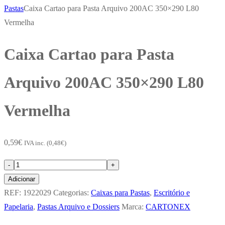
Pastas
Caixa Cartao para Pasta Arquivo 200AC 350×290 L80
Vermelha
Caixa Cartao para Pasta
Arquivo 200AC 350×290 L80
Vermelha
0,59
€
IVA inc. (
0,48
€
)
Quantidade
-
+
de
Adicionar
Caixa
REF:
1922029
Categorias:
Caixas para Pastas
,
Escritório e
Cartao
Papelaria
,
Pastas Arquivo e Dossiers
Marca:
CARTONEX
para