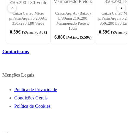
‹
›
Caixa Cartao Micro
Caixa Arq. A5 (Baixo)
Caixa Cartao Micr
p/Pasta Arquivo 200AC
L/80mm 210x290
p/Pasta Arquivo 200
350x290 L80 Verde
Marmoreado Preto x
350x290 L80 Laranj
10un
0,59
€
0,59
€
IVA inc. (
0,48
€
)
IVA inc. (
0,48
6,88
€
IVA inc. (
5,59
€
)
Contacte-nos
Menções Legais
Politica de Privacidade
Condições Gerais
Política de Cookies