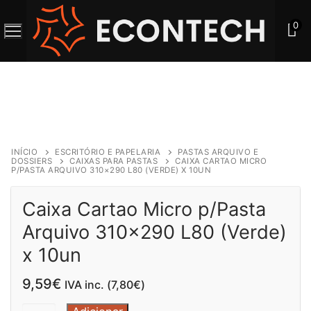
Saltar
para
0
o
conteúdo
INÍCIO
ESCRITÓRIO E PAPELARIA
PASTAS ARQUIVO E
DOSSIERS
CAIXAS PARA PASTAS
CAIXA CARTAO MICRO
P/PASTA ARQUIVO 310×290 L80 (VERDE) X 10UN
Caixa Cartao Micro p/Pasta
Arquivo 310×290 L80 (Verde)
x 10un
9,59
€
IVA inc. (
7,80
€
)
Quantidade