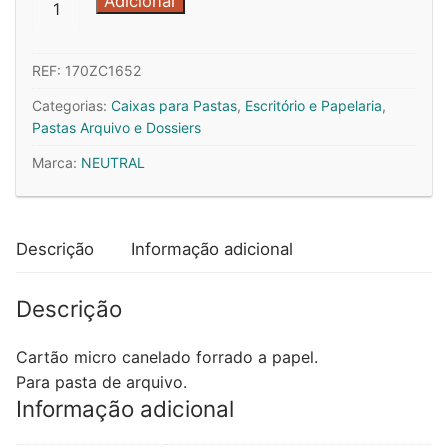
Adicionar
de
Caixa
REF:
170ZC1652
Cartao
Micro
Categorias:
Caixas para Pastas
,
Escritório e Papelaria
,
p/Pasta
Pastas Arquivo e Dossiers
Arquivo
Marca:
NEUTRAL
310x290
L80
(Verde)
Descrição
Informação adicional
x
10un
Descrição
Cartão micro canelado forrado a papel.
Para pasta de arquivo.
Informação adicional