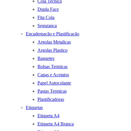
Cola Tecnica
Dupla Face
Fita Cola
Segurança
Encadernação e Plastificação
Argolas Metalicas
Argolas Plastico
Baguetes
Bolsas Termicas
Capas e Acetatos
Papel Autocolante
Pastas Termicas
Plastificadoras
Etiquetas
Etiqueta A4
Etiqueta A4 Branca