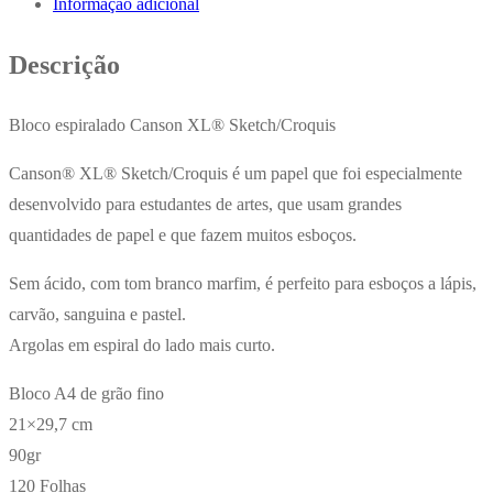
Informação adicional
Croquis
A4
Descrição
90gr
120Fls
Bloco espiralado Canson XL® Sketch/Croquis
Canson® XL® Sketch/Croquis é um papel que foi especialmente
desenvolvido para estudantes de artes, que usam grandes
quantidades de papel e que fazem muitos esboços.
Sem ácido, com tom branco marfim, é perfeito para esboços a lápis,
carvão, sanguina e pastel.
Argolas em espiral do lado mais curto.
Bloco A4 de grão fino
21×29,7 cm
90gr
120 Folhas