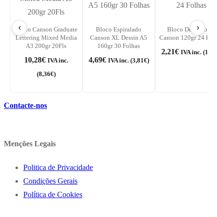
‹
›
Bloco Canson Graduate
Bloco Espiralado
Bloco Desenho A4
Lettering Mixed Media
Canson XL Dessin A5
Canson 120gr 24 Fol
A3 200gr 20Fls
160gr 30 Folhas
2,21
€
IVA inc. (
1,80
10,28
€
4,69
€
IVA inc.
IVA inc. (
3,81
€
)
(
8,36
€
)
Contacte-nos
Menções Legais
Politica de Privacidade
Condições Gerais
Política de Cookies