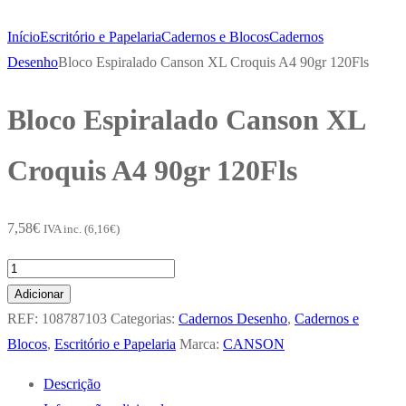
Início
Escritório e Papelaria
Cadernos e Blocos
Cadernos
Desenho
Bloco Espiralado Canson XL Croquis A4 90gr 120Fls
Bloco Espiralado Canson XL
Croquis A4 90gr 120Fls
7,58
€
IVA inc. (
6,16
€
)
Quantidade
de
Adicionar
Bloco
REF:
108787103
Categorias:
Cadernos Desenho
,
Cadernos e
Espiralado
Blocos
,
Escritório e Papelaria
Marca:
CANSON
Canson
Descrição
XL