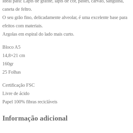
Ideal para: Lápis de grafite, lápis de cor, pastel, carvão, sanguina,
caneta de feltro.
O seu grão fino, delicadamente alveolar, é uma excelente base para
efeitos com materiais.
Argolas em espiral do lado mais curto.
Bloco A5
14,8×21 cm
160gr
25 Folhas
Certificação FSC
Livre de ácido
Papel 100% fibras recicláveis
Informação adicional