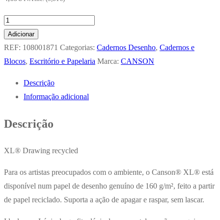
Quantidade
de
Adicionar
Bloco
REF:
108001871
Categorias:
Cadernos Desenho
,
Cadernos e
Espiralado
Blocos
,
Escritório e Papelaria
Marca:
CANSON
Canson
Descrição
XL
Informação adicional
Recycle
A5
Descrição
160gr
25F
XL® Drawing recycled
Para os artistas preocupados com o ambiente, o Canson® XL® está
disponível num papel de desenho genuíno de 160 g/m², feito a partir
de papel reciclado. Suporta a ação de apagar e raspar, sem lascar.