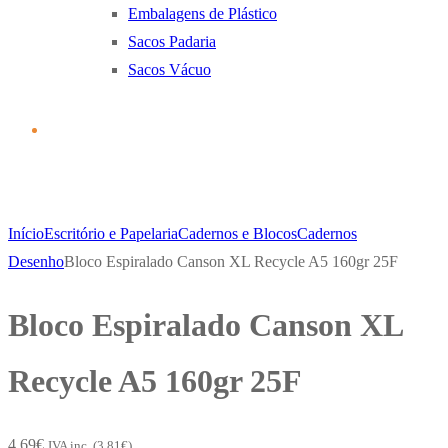
Embalagens de Plástico
Sacos Padaria
Sacos Vácuo
Início
Escritório e Papelaria
Cadernos e Blocos
Cadernos
Desenho
Bloco Espiralado Canson XL Recycle A5 160gr 25F
Bloco Espiralado Canson XL
Recycle A5 160gr 25F
4,69
€
IVA inc. (
3,81
€
)