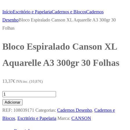
Início
Escritório e Papelaria
Cadernos e Blocos
Cadernos
Desenho
Bloco Espiralado Canson XL Aquarelle A3 300gr 30
Folhas
Bloco Espiralado Canson XL
Aquarelle A3 300gr 30 Folhas
13,37
€
IVA inc. (
10,87
€
)
Quantidade
de
Adicionar
Bloco
REF:
108039171
Categorias:
Cadernos Desenho
,
Cadernos e
Espiralado
Blocos
,
Escritório e Papelaria
Marca:
CANSON
Canson