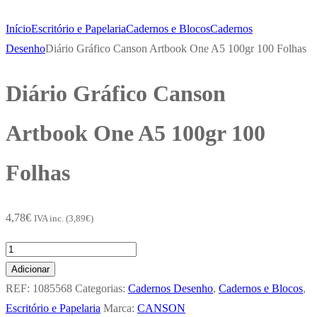
Início
Escritório e Papelaria
Cadernos e Blocos
Cadernos
Desenho
Diário Gráfico Canson Artbook One A5 100gr 100 Folhas
Diário Gráfico Canson
Artbook One A5 100gr 100
Folhas
4,78
€
IVA inc. (
3,89
€
)
Quantidade
de
Adicionar
Diário
REF:
1085568
Categorias:
Cadernos Desenho
,
Cadernos e Blocos
,
Gráfico
Escritório e Papelaria
Marca:
CANSON