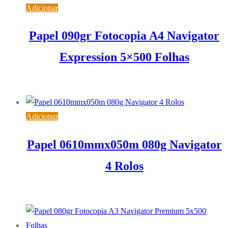
Adicionar
Papel 090gr Fotocopia A4 Navigator
Expression 5×500 Folhas
26,14
€
IVA inc. (
21,25
€
)
Adicionar
Papel 0610mmx050m 080g Navigator
4 Rolos
32,98
€
IVA inc. (
26,81
€
)