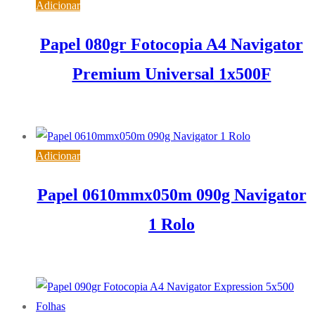
Adicionar
Papel 080gr Fotocopia A4 Navigator
Premium Universal 1x500F
5,76
€
IVA inc. (
4,68
€
)
Adicionar
Papel 0610mmx050m 090g Navigator
1 Rolo
13,91
€
IVA inc. (
11,31
€
)