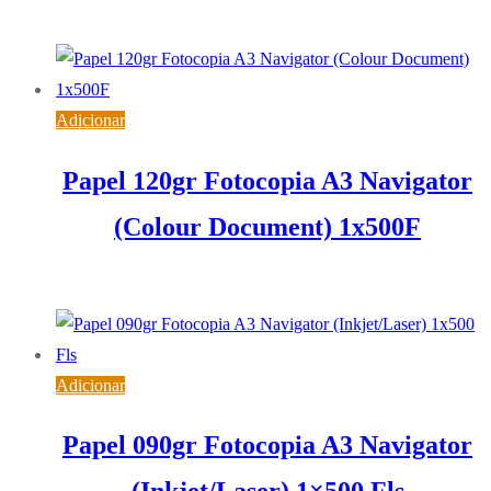
15,55
€
IVA inc. (
12,64
€
)
Adicionar
Papel 120gr Fotocopia A3 Navigator
(Colour Document) 1x500F
16,64
€
IVA inc. (
13,53
€
)
Adicionar
Papel 090gr Fotocopia A3 Navigator