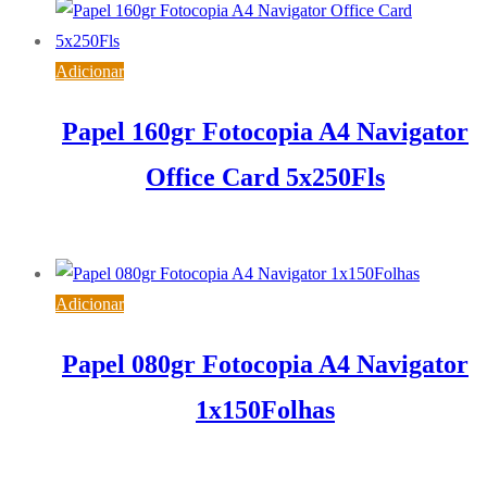
Adicionar
Papel 160gr Fotocopia A4 Navigator
Office Card 5x250Fls
36,83
€
IVA inc. (
29,94
€
)
Adicionar
Papel 080gr Fotocopia A4 Navigator
1x150Folhas
2,08
€
IVA inc. (
1,69
€
)