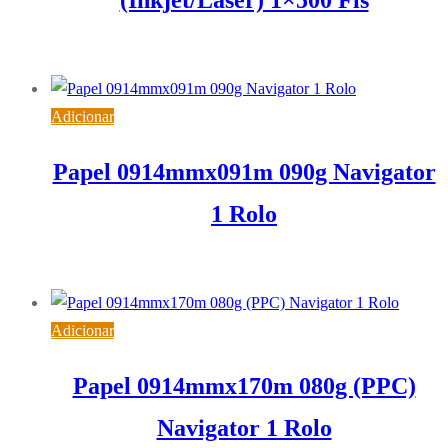
(Inkjet/Laser) 1×500 Fls
13,27
€
IVA inc. (
10,79
€
)
Adicionar
Papel 0914mmx091m 090g Navigator
1 Rolo
29,14
€
IVA inc. (
23,69
€
)
Adicionar
Papel 0914mmx170m 080g (PPC)
Navigator 1 Rolo