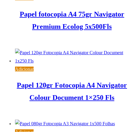
Papel fotocopia A4 75gr Navigator
Premium Ecolog 5x500Fls
22,79
€
IVA inc. (
18,53
€
)
Adicionar
Papel 120gr Fotocopia A4 Navigator
Colour Document 1×250 Fls
4,10
€
IVA inc. (
3,33
€
)
Adicionar