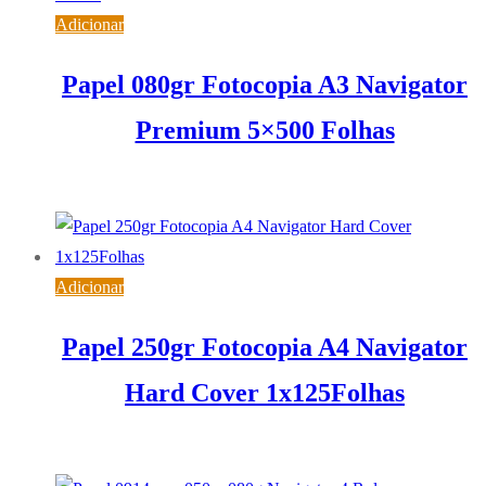
Adicionar
Papel 080gr Fotocopia A3 Navigator
Premium 5×500 Folhas
53,03
€
IVA inc. (
43,11
€
)
Adicionar
Papel 250gr Fotocopia A4 Navigator
Hard Cover 1x125Folhas
6,38
€
IVA inc. (
5,19
€
)