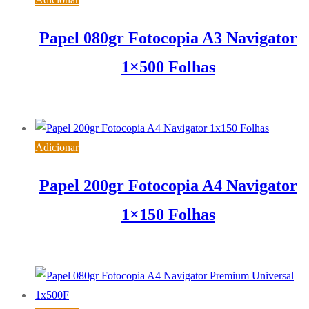
Papel 080gr Fotocopia A3 Navigator
1×500 Folhas
12,15
€
IVA inc. (
9,88
€
)
Adicionar
Papel 200gr Fotocopia A4 Navigator
1×150 Folhas
6,13
€
IVA inc. (
4,98
€
)