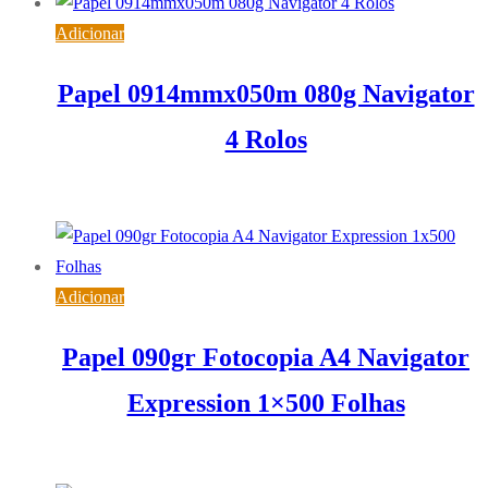
Adicionar
Papel 0914mmx050m 080g Navigator
4 Rolos
48,63
€
IVA inc. (
39,54
€
)
Adicionar
Papel 090gr Fotocopia A4 Navigator
Expression 1×500 Folhas
6,32
€
IVA inc. (
5,14
€
)