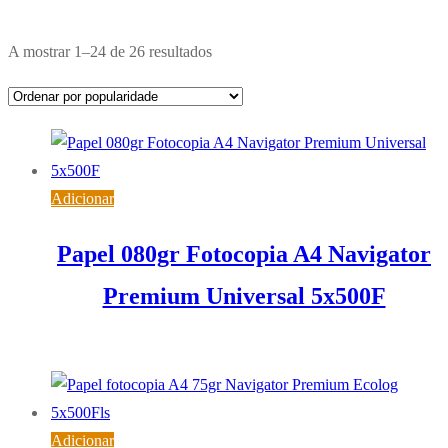
Ordenado
A mostrar 1–24 de 26 resultados
por
popularidade
Adicionar
Papel 080gr Fotocopia A4 Navigator
Premium Universal 5x500F
26,24
€
IVA inc. (
21,33
€
)
Adicionar