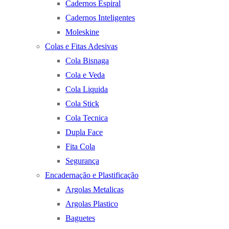
Cadernos Espiral
Cadernos Inteligentes
Moleskine
Colas e Fitas Adesivas
Cola Bisnaga
Cola e Veda
Cola Liquida
Cola Stick
Cola Tecnica
Dupla Face
Fita Cola
Segurança
Encadernação e Plastificação
Argolas Metalicas
Argolas Plastico
Baguetes