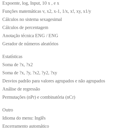
Expoente, log, Input, 10 x , e x
Funções matemáticas v, x2, x-1, 1/x, x!, xy, x1/y
Cálculos no sistema sexagesimal
Cálculos de percentagem
Anotação técnica ENG / ENG
Gerador de números aleatórios
Estatísticas
Soma de ?x, ?x2
Soma de ?x, ?y, ?x2, ?y2, ?xy
Desvios padrão para valores agrupados e não agrupados
Análise de regressão
Permutações (nPr) e combinatória (nCr)
Outro
Idioma do menu: Inglês
Encerramento automático