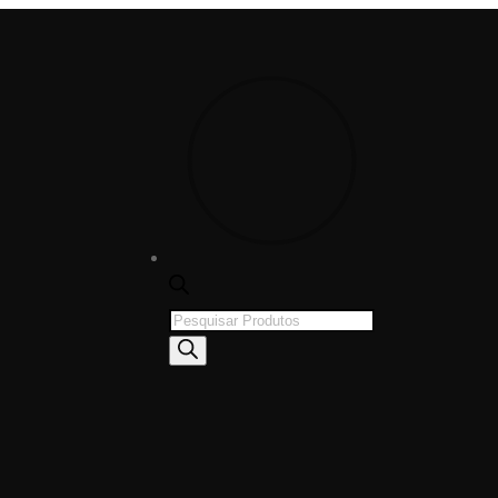
Products
search