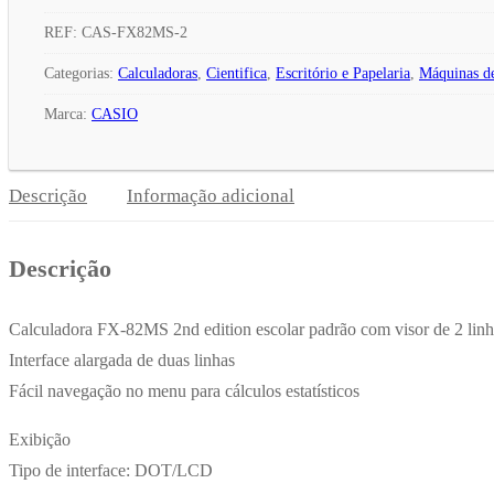
de
Calculadora
REF:
CAS-FX82MS-2
Cientifica
Categorias:
Calculadoras
,
Cientifica
,
Escritório e Papelaria
,
Máquinas de
Casio
Marca:
CASIO
FX82MS-
2
240
Descrição
Informação adicional
Funções
Descrição
Calculadora FX-82MS 2nd edition escolar padrão com visor de 2 linh
Interface alargada de duas linhas
Fácil navegação no menu para cálculos estatísticos
Exibição
Tipo de interface: DOT/LCD