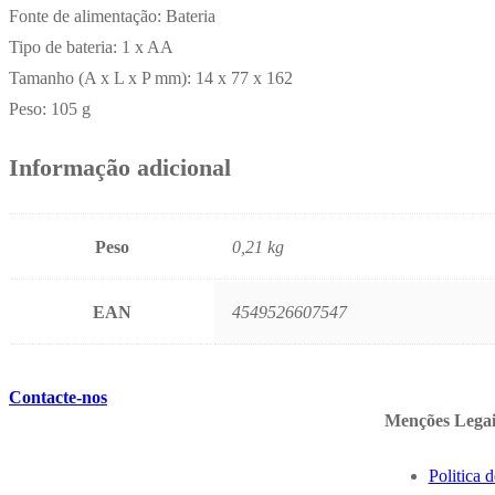
Fonte de alimentação: Bateria
Tipo de bateria: 1 x AA
Tamanho (A x L x P mm): 14 x 77 x 162
Peso: 105 g
Informação adicional
Peso
0,21 kg
EAN
4549526607547
Contacte-nos
Menções Legai
Politica 