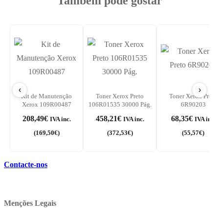
Também pode gostar
‹
›
Kit de Manutenção
Toner Xerox Preto
Toner Xerox Preto
Xerox 109R00487
106R01535 30000 Pág.
6R90203
208,49
€
458,21
€
68,35
€
IVA inc.
IVA inc.
IVA inc.
(
169,50
€
)
(
372,53
€
)
(
55,57
€
)
Contacte-nos
Menções Legais