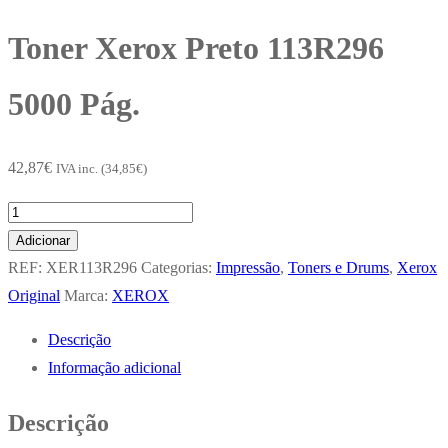
Toner Xerox Preto 113R296
5000 Pág.
42,87
€
IVA inc. (
34,85
€
)
Quantidade
de
Adicionar
Toner
REF:
XER113R296
Categorias:
Impressão
,
Toners e Drums
,
Xerox
Xerox
Original
Marca:
XEROX
Preto
Descrição
113R296
Informação adicional
5000
Pág.
Descrição