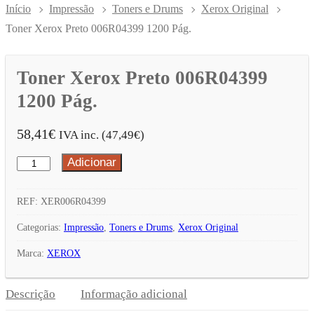
Início
Impressão
Toners e Drums
Xerox Original
Toner Xerox Preto 006R04399 1200 Pág.
Toner Xerox Preto 006R04399
1200 Pág.
58,41
€
IVA inc. (
47,49
€
)
Adicionar
Quantidade
de
Toner
REF:
XER006R04399
Xerox
Categorias:
Impressão
,
Toners e Drums
,
Xerox Original
Preto
Marca:
XEROX
006R04399
1200
Descrição
Informação adicional
Pág.