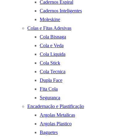
Cadernos Espiral
Cadernos Inteligentes
Moleskine
Colas e Fitas Adesivas
Cola Bisnaga
Cola e Veda
Cola Liquida
Cola Stick
Cola Tecnica
Dupla Face
Fita Cola
Segurança
Encadernação e Plastificação
Argolas Metalicas
Argolas Plastico
Baguetes