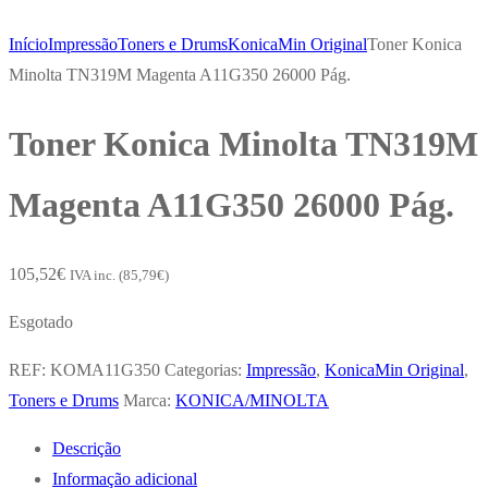
Início
Impressão
Toners e Drums
KonicaMin Original
Toner Konica
Minolta TN319M Magenta A11G350 26000 Pág.
Toner Konica Minolta TN319M
Magenta A11G350 26000 Pág.
105,52
€
IVA inc. (
85,79
€
)
Esgotado
REF:
KOMA11G350
Categorias:
Impressão
,
KonicaMin Original
,
Toners e Drums
Marca:
KONICA/MINOLTA
Descrição
Informação adicional