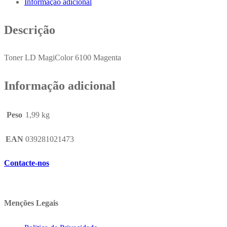
Informação adicional
1710362-
003
Descrição
8500
Pág.
Toner LD MagiColor 6100 Magenta
Informação adicional
Peso
1,99 kg
EAN
039281021473
Contacte-nos
Menções Legais