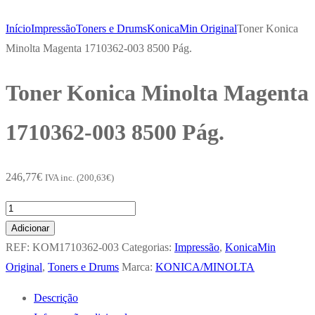
Início
Impressão
Toners e Drums
KonicaMin Original
Toner Konica
Minolta Magenta 1710362-003 8500 Pág.
Toner Konica Minolta Magenta
1710362-003 8500 Pág.
246,77
€
IVA inc. (
200,63
€
)
Quantidade
de
Adicionar
Toner
REF:
KOM1710362-003
Categorias:
Impressão
,
KonicaMin
Konica
Original
,
Toners e Drums
Marca:
KONICA/MINOLTA
Minolta
Descrição
Magenta