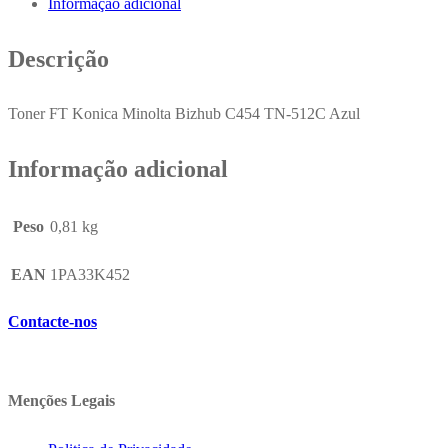
Informação adicional
Azul
A33K452
Descrição
35000
Pág.
Toner FT Konica Minolta Bizhub C454 TN-512C Azul
Informação adicional
Peso
0,81 kg
EAN
1PA33K452
Contacte-nos
Menções Legais