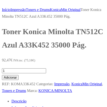
Início
Impressão
Toners e Drums
KonicaMin Original
Toner Konica
Minolta TN512C Azul A33K452 35000 Pág.
Toner Konica Minolta TN512C
Azul A33K452 35000 Pág.
92,47
€
IVA inc. (
75,18
€
)
Quantidade
de
Adicionar
Toner
REF:
KOMA33K452
Categorias:
Impressão
,
KonicaMin Original
,
Konica
Toners e Drums
Marca:
KONICA/MINOLTA
Minolta
Descrição
TN512C