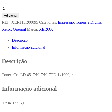
Quantidade
de
Adicionar
Toner
REF:
XER113R00095
Categorias:
Impressão
,
Toners e Drums
,
+
Xerox Original
Marca:
XEROX
Cru
Descrição
Xerox
Informação adicional
Preto
113R00095
Descrição
10000
Pág.
Toner+Cru LD 4517/N17/N17TD 1x1900gr
Informação adicional
Peso
1,99 kg