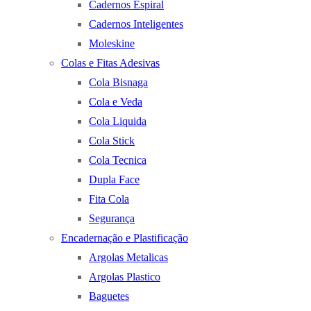
Cadernos Espiral
Cadernos Inteligentes
Moleskine
Colas e Fitas Adesivas
Cola Bisnaga
Cola e Veda
Cola Liquida
Cola Stick
Cola Tecnica
Dupla Face
Fita Cola
Segurança
Encadernação e Plastificação
Argolas Metalicas
Argolas Plastico
Baguetes