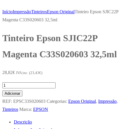
Início
Impressão
Tinteiros
Epson Original
Tinteiro Epson SJIC22P
Magenta C33S020603 32,5ml
Tinteiro Epson SJIC22P
Magenta C33S020603 32,5ml
28,82
€
IVA inc. (
23,43
€
)
Quantidade
de
Adicionar
Tinteiro
REF:
EPSC33S020603
Categorias:
Epson Original
,
Impressão
,
Epson
Tinteiros
Marca:
EPSON
SJIC22P
Descrição
Magenta