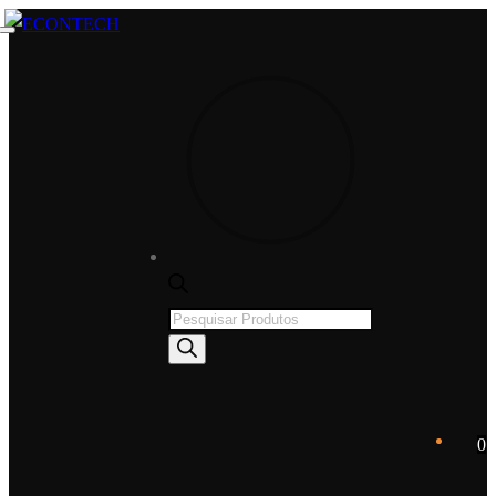
Saltar
Menu
Fechar
para
o
conteúdo
Products
search
0