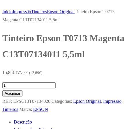
Início
Impressão
Tinteiros
Epson Original
Tinteiro Epson T0713
Magenta C13T07134011 5,5ml
Tinteiro Epson T0713 Magenta
C13T07134011 5,5ml
15,85
€
IVA inc. (
12,89
€
)
Quantidade
de
Adicionar
Tinteiro
REF:
EPSC13T07134020
Categorias:
Epson Original
,
Impressão
,
Epson
Tinteiros
Marca:
EPSON
T0713
Descrição
Magenta