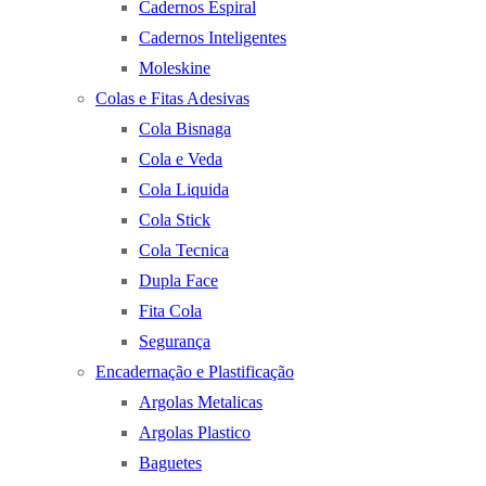
Cadernos Espiral
Cadernos Inteligentes
Moleskine
Colas e Fitas Adesivas
Cola Bisnaga
Cola e Veda
Cola Liquida
Cola Stick
Cola Tecnica
Dupla Face
Fita Cola
Segurança
Encadernação e Plastificação
Argolas Metalicas
Argolas Plastico
Baguetes