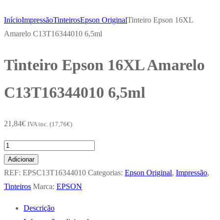
Início
Impressão
Tinteiros
Epson Original
Tinteiro Epson 16XL
Amarelo C13T16344010 6,5ml
Tinteiro Epson 16XL Amarelo
C13T16344010 6,5ml
21,84
€
IVA inc. (
17,76
€
)
Quantidade
de
Adicionar
Tinteiro
REF:
EPSC13T16344010
Categorias:
Epson Original
,
Impressão
,
Epson
Tinteiros
Marca:
EPSON
16XL
Descrição
Amarelo